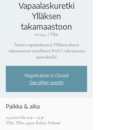
Vapaalaskuretki
Ylläksen
takamaastoon
to 04.3.
  |  
Ylläs
Tutustu vapaalaskuun ja Ylläksen alueen
takamaastoon turvallisesti PALO Adventuresin
opastuksella!
Registration is Closed
See other events
Paikka & aika
04.3.2021 klo 9.30 – 13.30
Ylläs, Ylläs, 95970 Kolari, Finland