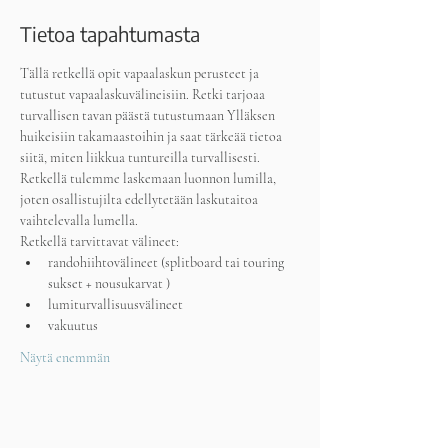
Tietoa tapahtumasta
Tällä retkellä opit vapaalaskun perusteet ja 
tutustut vapaalaskuvälineisiin. Retki tarjoaa 
turvallisen tavan päästä tutustumaan Ylläksen 
huikeisiin takamaastoihin ja saat tärkeää tietoa 
siitä, miten liikkua tuntureilla turvallisesti.
Retkellä tulemme laskemaan luonnon lumilla, 
joten osallistujilta edellytetään laskutaitoa 
vaihtelevalla lumella.
Retkellä tarvittavat välineet: 
randohiihtovälineet (splitboard tai touring 
sukset + nousukarvat )
lumiturvallisuusvälineet
vakuutus
Näytä enemmän